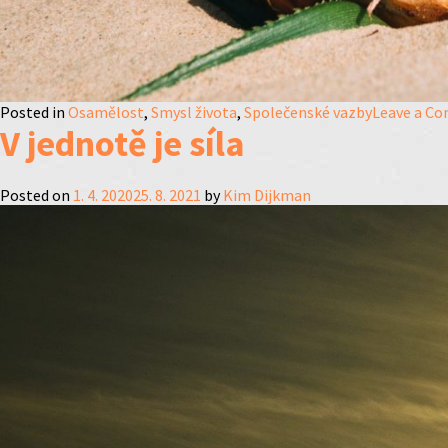
Posted in
Osamělost
,
Smysl života
,
Společenské vazby
Leave a C
V jednotě je síla
Posted on
1. 4. 2020
25. 8. 2021
by
Kim Dijkman