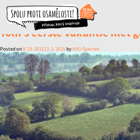
Rubrika:
Smysl živ
Tom’s eerste vakantie met g
Posted on
8. 10. 2021
12. 2. 2025
by
HVO Querido