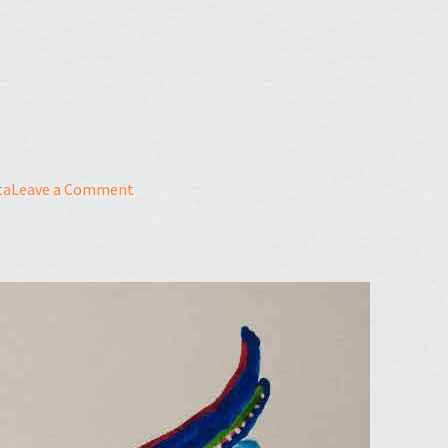
upnost
on
ta
Leave a Comment
Časopis
FUZZY