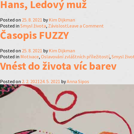
Hans, Ledový muž
Lepší
dost
Posted on
25. 8. 2021
by
Kim Dijkman
on
Posted in
Smysl života
,
Závislost
Leave a Comment
Časopis FUZZY
Hans,
Ledový
muž
Posted on
25. 8. 2021
by
Kim Dijkman
Posted in
Motivace
,
Oslavování zvláštních příležitostí
,
Smysl živo
Vnést do života víc barev
Posted on
2. 2. 2021
24. 5. 2021
by
Anna Sipos