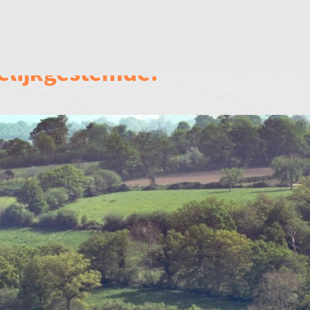
ota
elijkgestemde!