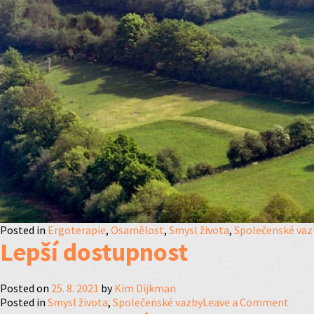
Posted in
Ergoterapie
,
Osamělost
,
Smysl života
,
Společenské vaz
Lepší dostupnost
Posted on
25. 8. 2021
by
Kim Dijkman
on
Posted in
Smysl života
,
Společenské vazby
Leave a Comment