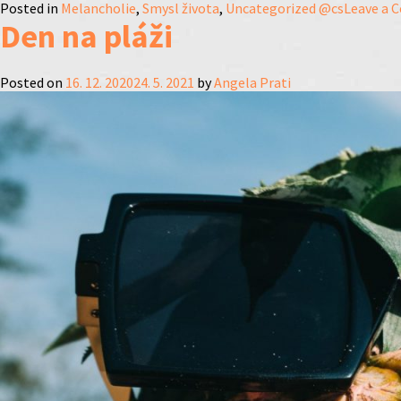
Posted in
Melancholie
,
Smysl života
,
Uncategorized @cs
Leave a
Den na pláži
Posted on
16. 12. 2020
24. 5. 2021
by
Angela Prati