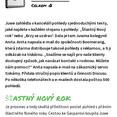
Celkem :
0
Juwe zahlédla v kanceláři pohledy s jednoduchými texty,
jaké najdete v každém stojanu s pohledy: „Šťastný Nový
rok“ nebo „Brzy se uzdrav“. Dala je tam Juwina kolegyně
Anita. Anita napsala e-mail do společnosti Boomerang,
která zdarma distribuuje takové pohledy s reklamou, a ti ji
odkázali na tiskárnu. „Snažíme se najít pro naše klienty
dostupný způsob, jak navázat kontakt s rodinou. Můžete
nám pomoci?“ Anita napsala e-mail na zákaznický servis
tiskárny. Přidala stručný popis klientů a činnosti Discusu.
Po několika telefonátech a e-mailech dostala poštou 500
pohledů.
ŠŤASTNÝ NOVÝ ROK
Je prosinec a tedy skvělá příležitost poslat pohled s přáním
šťastného Nového roku. Cestou ke Gasparovi koupila Juwe