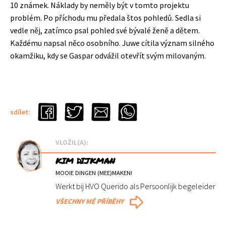
10 známek. Náklady by neměly být v tomto projektu
problém. Po příchodu mu předala štos pohledů. Sedla si
vedle něj, zatímco psal pohled své bývalé ženě a dětem.
Každému napsal něco osobního. Juwe cítila význam silného
okamžiku, kdy se Gaspar odvážil otevřít svým milovaným.
sdílet:
VLOŽIL(A):
KIM DIJKMAN
MOOIE DINGEN (MEE)MAKEN!
Werkt bij HVO Querido als Persoonlijk begeleider
VŠECHNY MÉ PŘÍBĚHY