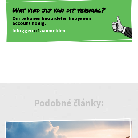
Wat vind jij van dit verhaal?
Om te kunen beoordelen heb je een
account nodig.
Inloggen
of
aanmelden
Podobné články: