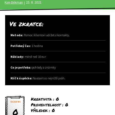
Kim Dijkman
25. 8. 2021
Ve zkratce:
Metoda:
Pomoci klientovi udržet si kontakty.
Potřebný čas:
1 hodina
Náklady:
méně než 10 eur
Co je potřeba:
pohledy a známky
Klíč k úspěchu:
Nastavit co nejnižší práh.
Kreativita :
0
score:
Proveditelnost :
0
0
Výsledek :
0