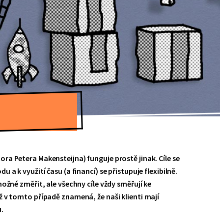
ra Petera Makensteijna) funguje prostě jinak. Cíle se
 a k využití času (a financí) se přistupuje flexibilně.
možné změřit, ale všechny cíle vždy směřují ke
ž v tomto případě znamená, že naši klienti mají
.