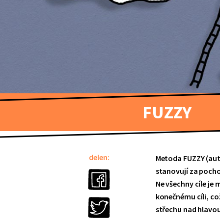
FUZZY
delen:
Metoda FUZZY (auto
stanovují za pochodu
Ne všechny cíle je 
konečnému cíli, co
střechu nad hlavou