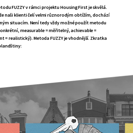
odu FUZZY v rámci projektu Housing First je skvělá.
e naši klienti čelí velmi různorodým obtížím, dochází
ným situacím. Není tedy vždy možné použít metodu
konkrétní, measurable = měřitelný, achievable =
nt = realistický). Metoda FUZZY je vhodnější. Zkratka
landštiny: