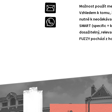
Možnost použít met
Vzhledem k tomu, ž
nutně k neočekáva
SMART (specific = 
dosažitelný, releva
FUZZY pochází z ho