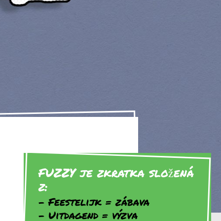
FUZZY je zkratka složená
z:
Feestelijk = zábava
Uitdagend = výzva