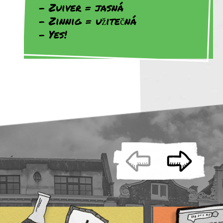
Zuiver = jasná
Zinnig = užitečná
Yes!